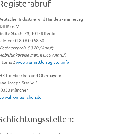
Registerabruf
Deutscher Industrie- und Handelskammertag
DIHK) e. V.
Breite Straße 29, 10178 Berlin
Telefon 01 80 6 00 58 50
(Festnetzpreis € 0,20 / Anruf;
Mobilfunkpreise max. € 0,60 / Anruf)
Internet:
www.vermittlerregister.info
IHK für München und Oberbayern
Max-Joseph-Straße 2
‎80333 München
www.ihk-muenchen.de
Schlichtungsstellen: